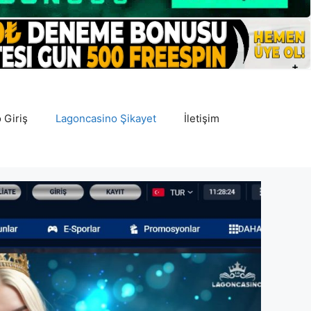
 Giriş
Lagoncasino Şikayet
İletişim