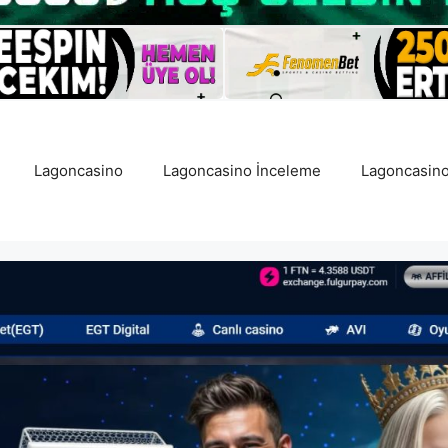
Lagoncasino
Lagoncasino İnceleme
Lagoncasino