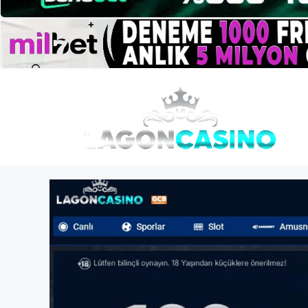
İçeriğe
atla