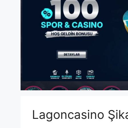
Lagoncasino Şik