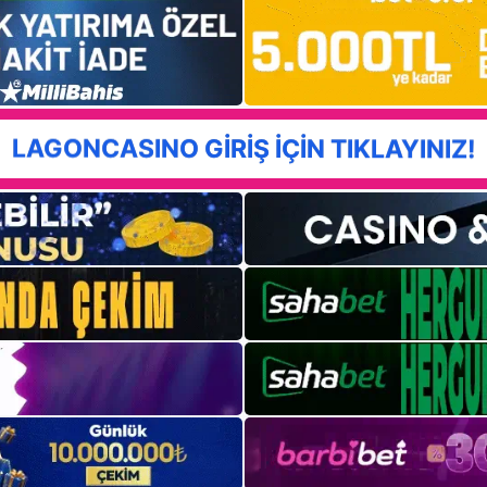
LAGONCASINO GİRİŞ İÇİN TIKLAYINIZ!