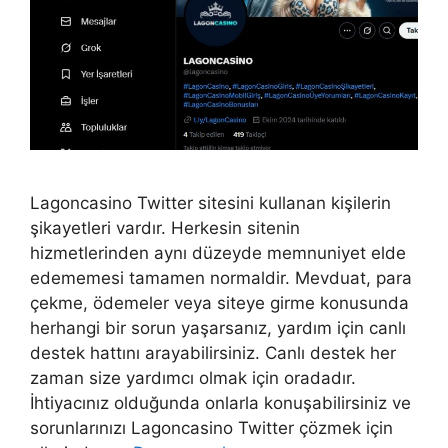
Lagoncasino Twitter sitesini kullanan kişilerin
şikayetleri vardır. Herkesin sitenin
hizmetlerinden aynı düzeyde memnuniyet elde
edememesi tamamen normaldir. Mevduat, para
çekme, ödemeler veya siteye girme konusunda
herhangi bir sorun yaşarsanız, yardım için canlı
destek hattını arayabilirsiniz. Canlı destek her
zaman size yardımcı olmak için oradadır.
İhtiyacınız olduğunda onlarla konuşabilirsiniz ve
sorunlarınızı Lagoncasino Twitter çözmek için