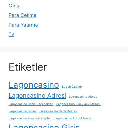
Giriş
Para Çekme
Para Yatırma
Tv
Etiketler
Lagoncasino
Lagon Casino
Lagoncasino Adresi
Lagoncasino Altyapı
Lagoncasino Bahis Seçenekleri
Lagoncasino Blackjack Masası
Lagoncasino Bonus
Lagoncasino Canlı Destek
Lagoncasino Finansal Bilgiler
Lagoncasino Futbol Maçları
Lagoncasino Giriş