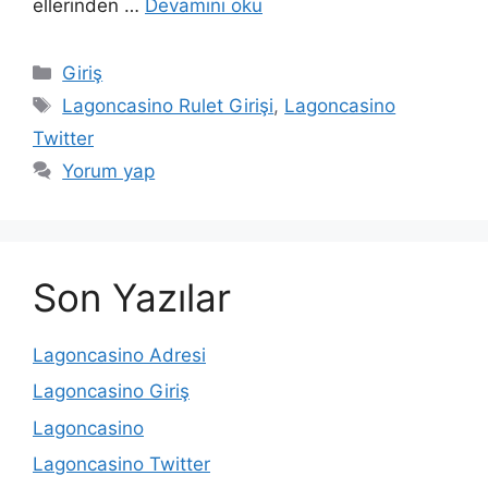
ellerinden …
Devamını oku
Kategoriler
Giriş
Etiketler
Lagoncasino Rulet Girişi
,
Lagoncasino
Twitter
Yorum yap
Son Yazılar
Lagoncasino Adresi
Lagoncasino Giriş
Lagoncasino
Lagoncasino Twitter