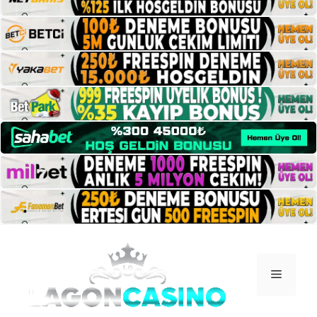
İçeriğe
atla
Menü