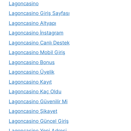
Lagoncasino
Lagoncasino Giriş Sayfası
Lagoncasino Altyapı
Lagoncasino İnstagram
Lagoncasino Canlı Destek
Lagoncasino Mobil Giriş
Lagoncasino Bonus
Lagoncasino Üyelik
Lagoncasino Kayıt
Lagoncasino Kaç Oldu
Lagoncasino Güvenilir Mi
Lagoncasino Şikayet
Lagoncasino Güncel Giriş
Lagoncasino Yeni Adresi