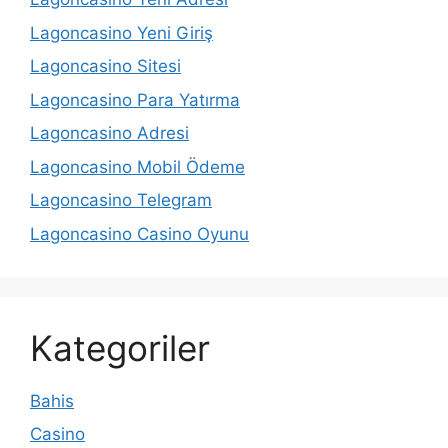
Lagoncasino Yeni Giriş
Lagoncasino Sitesi
Lagoncasino Para Yatırma
Lagoncasino Adresi
Lagoncasino Mobil Ödeme
Lagoncasino Telegram
Lagoncasino Casino Oyunu
Kategoriler
Bahis
Casino