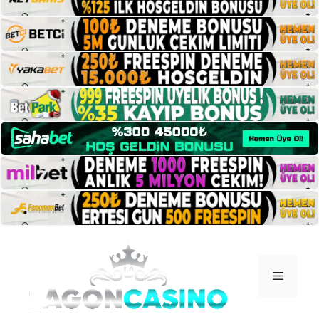
İçeriğe
atla
Menü