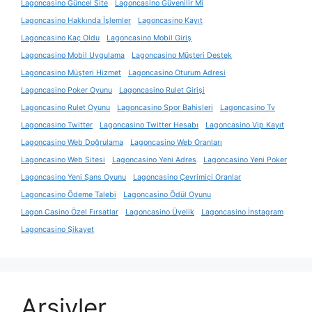
Lagoncasino Güncel Site
Lagoncasino Güvenilir Mi
Lagoncasino Hakkında İşlemler
Lagoncasino Kayıt
Lagoncasino Kaç Oldu
Lagoncasino Mobil Giriş
Lagoncasino Mobil Uygulama
Lagoncasino Müşteri Destek
Lagoncasino Müşteri Hizmet
Lagoncasino Oturum Adresi
Lagoncasino Poker Oyunu
Lagoncasino Rulet Girişi
Lagoncasino Rulet Oyunu
Lagoncasino Spor Bahisleri
Lagoncasino Tv
Lagoncasino Twitter
Lagoncasino Twitter Hesabı
Lagoncasino Vip Kayıt
Lagoncasino Web Doğrulama
Lagoncasino Web Oranları
Lagoncasino Web Sitesi
Lagoncasino Yeni Adres
Lagoncasino Yeni Poker
Lagoncasino Yeni Şans Oyunu
Lagoncasino Çevrimiçi Oranlar
Lagoncasino Ödeme Talebi
Lagoncasino Ödül Oyunu
Lagon Casino Özel Fırsatlar
Lagoncasino Üyelik
Lagoncasino İnstagram
Lagoncasino Şikayet
Arşivler