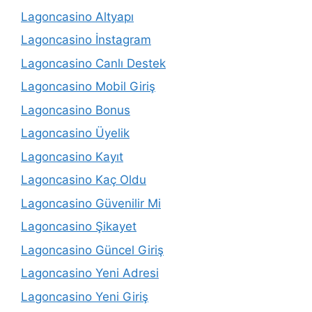
Lagoncasino Altyapı
Lagoncasino İnstagram
Lagoncasino Canlı Destek
Lagoncasino Mobil Giriş
Lagoncasino Bonus
Lagoncasino Üyelik
Lagoncasino Kayıt
Lagoncasino Kaç Oldu
Lagoncasino Güvenilir Mi
Lagoncasino Şikayet
Lagoncasino Güncel Giriş
Lagoncasino Yeni Adresi
Lagoncasino Yeni Giriş