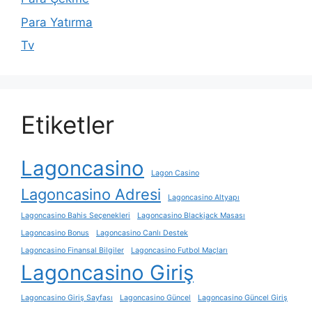
Para Yatırma
Tv
Etiketler
Lagoncasino
Lagon Casino
Lagoncasino Adresi
Lagoncasino Altyapı
Lagoncasino Bahis Seçenekleri
Lagoncasino Blackjack Masası
Lagoncasino Bonus
Lagoncasino Canlı Destek
Lagoncasino Finansal Bilgiler
Lagoncasino Futbol Maçları
Lagoncasino Giriş
Lagoncasino Giriş Sayfası
Lagoncasino Güncel
Lagoncasino Güncel Giriş