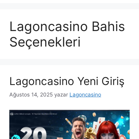
Lagoncasino Bahis
Seçenekleri
Lagoncasino Yeni Giriş
Ağustos 14, 2025
yazar
Lagoncasino