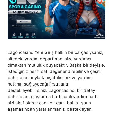
Lagoncasino Yeni Giriş halkın bir parçasıysanız,
sitedeki yardım departmanı size yardımcı
olmaktan mutluluk duyacaktır. Başka bir deyişle,
istediğiniz her fırsatı değerlendirebilir ve çeşitli
bahis alanlarıyla tanışabilirsiniz ve yardım
hattının sağlayacağı fırsatlarla
destekleyebilirsiniz. Lagoncasino, bir detay
bahis alanı oluşturma hattı canlı yardım hattı,
sizi aktif olarak canlı bir canlı bahis -şans
aşamasından yararlanmanızı destekleyen