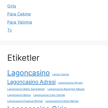
Giriş
Para Çekme
Para Yatırma
Tv
Etiketler
Lagoncasino
Lagon Casino
Lagoncasino Adresi
Lagoncasino Altyapı
Lagoncasino Bahis Seçenekleri
Lagoncasino Blackjack Masası
Lagoncasino Bonus
Lagoncasino Canlı Destek
Lagoncasino Finansal Bilgiler
Lagoncasino Futbol Maçları