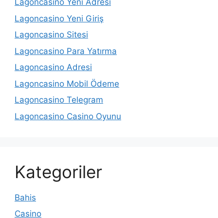
Lagoncasino Yeni Adresi
Lagoncasino Yeni Giriş
Lagoncasino Sitesi
Lagoncasino Para Yatırma
Lagoncasino Adresi
Lagoncasino Mobil Ödeme
Lagoncasino Telegram
Lagoncasino Casino Oyunu
Kategoriler
Bahis
Casino