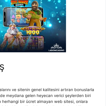
ş
larını ve sitenin genel kalitesini artıran bonuslarla
tede meydana gelen heyecan verici şeylerden biri
an herhangi bir ücret almayan web sitesi, onlara