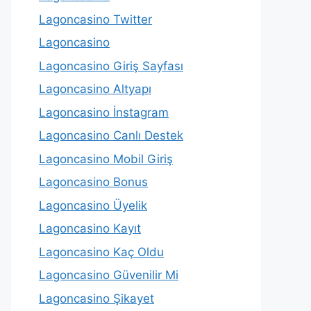
Lagoncasino Twitter
Lagoncasino
Lagoncasino Giriş Sayfası
Lagoncasino Altyapı
Lagoncasino İnstagram
Lagoncasino Canlı Destek
Lagoncasino Mobil Giriş
Lagoncasino Bonus
Lagoncasino Üyelik
Lagoncasino Kayıt
Lagoncasino Kaç Oldu
Lagoncasino Güvenilir Mi
Lagoncasino Şikayet