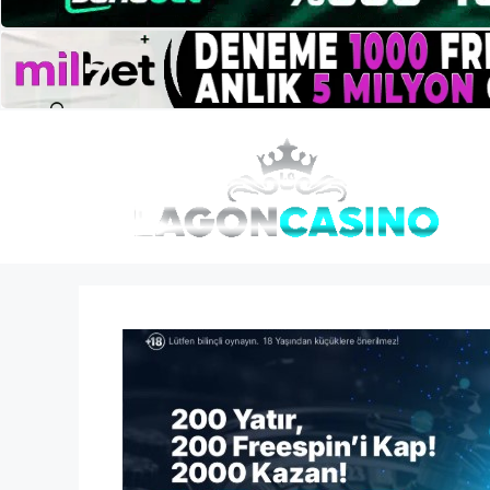
İçeriğe
atla