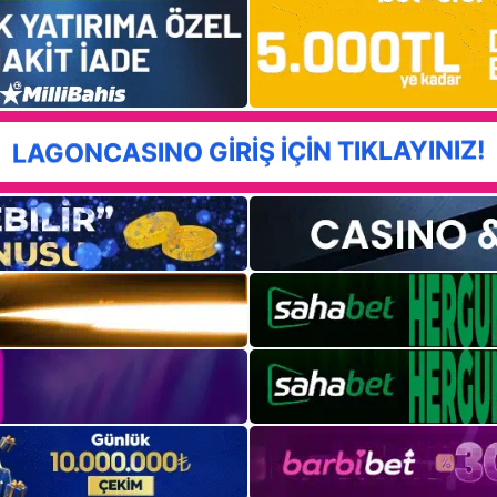
LAGONCASINO GİRİŞ İÇİN TIKLAYINIZ!