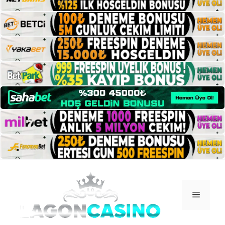
İçeriğe
atla
Menü