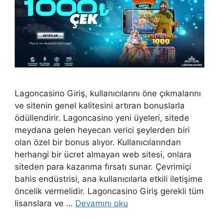
Lagoncasino Giriş, kullanıcılarını öne çıkmalarını
ve sitenin genel kalitesini artıran bonuslarla
ödüllendirir. Lagoncasino yeni üyeleri, sitede
meydana gelen heyecan verici şeylerden biri
olan özel bir bonus alıyor. Kullanıcılarından
herhangi bir ücret almayan web sitesi, onlara
siteden para kazanma fırsatı sunar. Çevrimiçi
bahis endüstrisi, ana kullanıcılarla etkili iletişime
öncelik vermelidir. Lagoncasino Giriş gerekli tüm
lisanslara ve …
Devamını oku