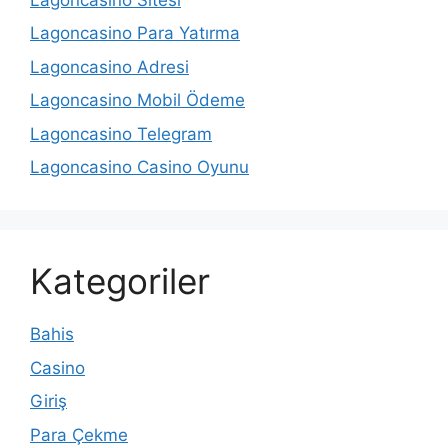
Lagoncasino Para Yatırma
Lagoncasino Adresi
Lagoncasino Mobil Ödeme
Lagoncasino Telegram
Lagoncasino Casino Oyunu
Kategoriler
Bahis
Casino
Giriş
Para Çekme