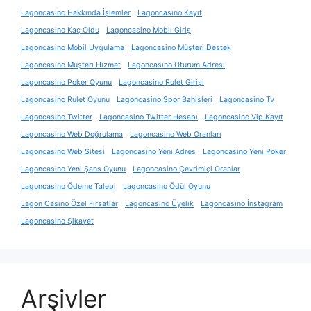
Lagoncasino Hakkında İşlemler
Lagoncasino Kayıt
Lagoncasino Kaç Oldu
Lagoncasino Mobil Giriş
Lagoncasino Mobil Uygulama
Lagoncasino Müşteri Destek
Lagoncasino Müşteri Hizmet
Lagoncasino Oturum Adresi
Lagoncasino Poker Oyunu
Lagoncasino Rulet Girişi
Lagoncasino Rulet Oyunu
Lagoncasino Spor Bahisleri
Lagoncasino Tv
Lagoncasino Twitter
Lagoncasino Twitter Hesabı
Lagoncasino Vip Kayıt
Lagoncasino Web Doğrulama
Lagoncasino Web Oranları
Lagoncasino Web Sitesi
Lagoncasino Yeni Adres
Lagoncasino Yeni Poker
Lagoncasino Yeni Şans Oyunu
Lagoncasino Çevrimiçi Oranlar
Lagoncasino Ödeme Talebi
Lagoncasino Ödül Oyunu
Lagon Casino Özel Fırsatlar
Lagoncasino Üyelik
Lagoncasino İnstagram
Lagoncasino Şikayet
Arşivler